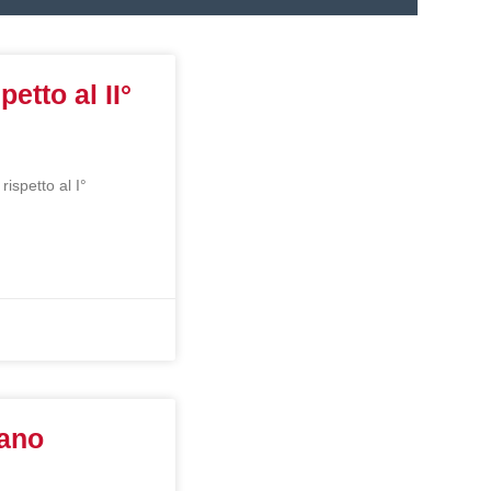
etto al II°
ispetto al I°
tano