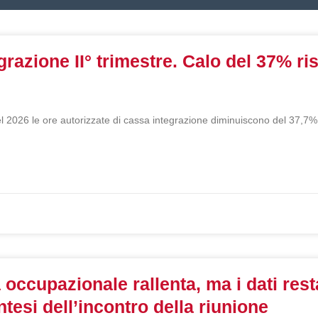
P
P
P
P
razione II° trimestre. Calo del 37% risp
a
a
a
a
g
g
g
g
i
i
i
i
el 2026 le ore autorizzate di cassa integrazione diminuiscono del 37,7% r
n
n
n
n
a
a
a
a
 occupazionale rallenta, ma i dati res
intesi dell’incontro della riunione