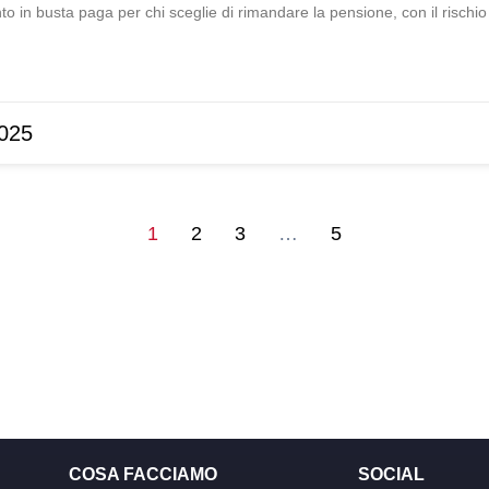
to in busta paga per chi sceglie di rimandare la pensione, con il rischio
025
1
2
3
…
5
COSA FACCIAMO
SOCIAL