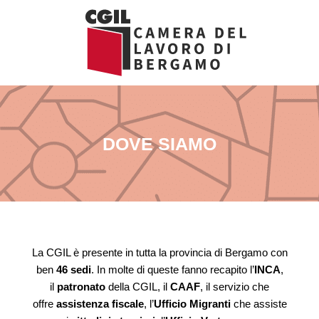
Vai
al
contenuto
DOVE SIAMO
La CGIL è presente in tutta la provincia di Bergamo con
ben
46 sedi
. In molte di queste fanno recapito l’
INCA
,
il
patronato
della CGIL, il
CAAF
, il servizio che
offre
assistenza fiscale
, l’
Ufficio Migranti
che assiste