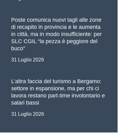
Poste comunica nuovi tagli alle zone
di recapito in provincia e le aumenta
in città, ma in modo insufficiente: per
SLC CGIL “la pezza è peggiore del
buco”
31 Luglio 2026
L’altra faccia del turismo a Bergamo:
settore in espansione, ma per chi ci
lavora restano part-time involontario e
salari bassi
Chiuso per ferie dall’8 agosto al 15 ag
31 Luglio 2026
lunedì 17 agosto
APPROFONDISCI »