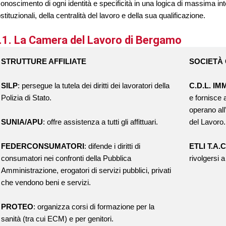
conoscimento di ogni identità e specificità in una logica di massima int
stituzionali, della centralità del lavoro e della sua qualificazione.
.1. La Camera del Lavoro di Bergamo
STRUTTURE AFFILIATE
SOCIETÀ
SILP
: persegue la tutela dei diritti dei lavoratori della
C.D.L. IM
Polizia di Stato.
e fornisce 
operano all
SUNIA/APU
: offre assistenza a tutti gli affittuari.
del Lavoro.
FEDERCONSUMATORI
: difende i diritti di
ETLI T.A.C.
consumatori nei confronti della Pubblica
rivolgersi a 
Amministrazione, erogatori di servizi pubblici, privati
che vendono beni e servizi.
PROTEO
: organizza corsi di formazione per la
sanità (tra cui ECM) e per genitori.