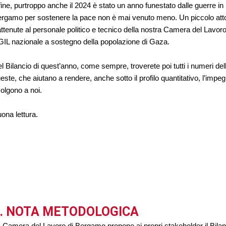
fine, purtroppo anche il 2024 è stato un anno funestato dalle guerre i
rgamo per sostenere la pace non è mai venuto meno. Un piccolo atto c
attenute al personale politico e tecnico della nostra Camera del Lavor
IL nazionale a sostegno della popolazione di Gaza.
l Bilancio di quest’anno, come sempre, troverete poi tutti i numeri della n
este, che aiutano a rendere, anche sotto il profilo quantitativo, l’imp
volgono a noi.
ona lettura.
. NOTA METODOLOGICA
 Camera del Lavoro di Bergamo propone ai propri stakeholder il Bilanci