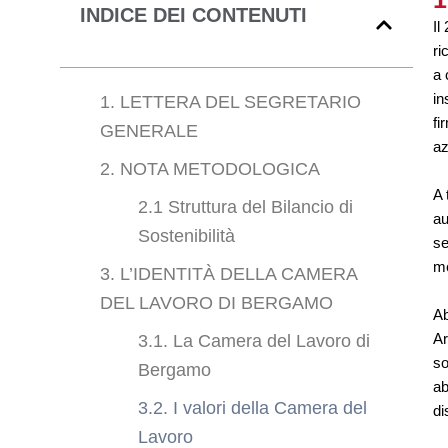
INDICE DEI CONTENUTI
Il
ri
a 
in
1. LETTERA DEL SEGRETARIO
fi
GENERALE
az
2. NOTA METODOLOGICA
A 
2.1 Struttura del Bilancio di
au
Sostenibilità
se
me
3. L’IDENTITÀ DELLA CAMERA
DEL LAVORO DI BERGAMO
Ab
Ar
3.1. La Camera del Lavoro di
so
Bergamo
ab
3.2. I valori della Camera del
di
Lavoro