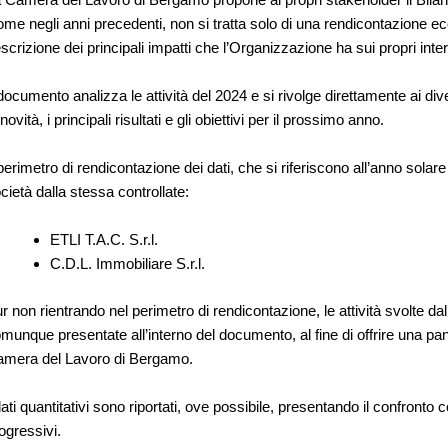
me negli anni precedenti, non si tratta solo di una rendicontazione e
scrizione dei principali impatti che l’Organizzazione ha sui propri inter
 documento analizza le attività del 2024 e si rivolge direttamente ai di
 novità, i principali risultati e gli obiettivi per il prossimo anno.
 perimetro di rendicontazione dei dati, che si riferiscono all’anno so
cietà dalla stessa controllate:
ETLI T.A.C. S.r.l.
C.D.L. Immobiliare S.r.l.
r non rientrando nel perimetro di rendicontazione, le attività svolte 
munque presentate all’interno del documento, al fine di offrire una pan
mera del Lavoro di Bergamo.
dati quantitativi sono riportati, ove possibile, presentando il confronto 
ogressivi.