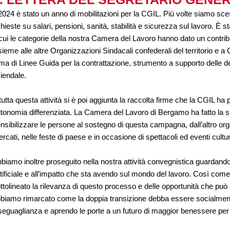
 2024 è stato un anno di mobilitazioni per la CGIL. Più volte siamo sce
chieste su salari, pensioni, sanità, stabilità e sicurezza sul lavoro. È 
cui le categorie della nostra Camera del Lavoro hanno dato un contribut
sieme alle altre Organizzazioni Sindacali confederali del territorio e a
rma di Linee Guida per la contrattazione, strumento a supporto delle de
iendale.
tutta questa attività si è poi aggiunta la raccolta firme che la CGIL h
tonomia differenziata. La Camera del Lavoro di Bergamo ha fatto la su
nsibilizzare le persone al sostegno di questa campagna, dall’altro org
rcati, nelle feste di paese e in occasione di spettacoli ed eventi cultur
biamo inoltre proseguito nella nostra attività convegnistica guardando 
tificiale e all’impatto che sta avendo sul mondo del lavoro. Così come
ttolineato la rilevanza di questo processo e delle opportunità che può a
biamo rimarcato come la doppia transizione debba essere socialmente
seguaglianza e aprendo le porte a un futuro di maggior benessere per t