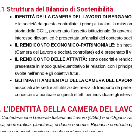
.1 Struttura del Bilancio di Sostenibilità
IDENTITÁ DELLA CAMERA DEL LAVORO DI BERGAMO
e le società da questa controllate, i principi, i valori, la missi
storia della CGIL, presentato l’assetto istituzionale (la governa
interesse rilevanti ed è presentata un’analisi del contesto so
IL RENDICONTO ECONOMICO-PATRIMONIALE:
è sintet
(Camera del Lavoro e società controllate) ed è presentato il v
IL RENDICONTO DELLE ATTIVITÀ:
sono descritti e rendic
presentate in modo quali-quantitativo le relazioni con i principali
svolte nell’anno e gli obiettivi futuri.
GLI IMPATTI AMBIENTALI DELLA CAMERA DEL LAVO
associati alle sedi e all’utilizzo dei mezzi di trasporto da par
conoscenza puntuale di questi effetti per individuare gli interve
. L’IDENTITÀ DELLA CAMERA DEL LA
 Confederazione Generale Italiana del Lavoro (CGIL) è un’Organizzaz
ica, democratica, plurietnica, di donne e uomini. Ripudia e combatte o
nne e per orientamento sessuale ed identità di genere.