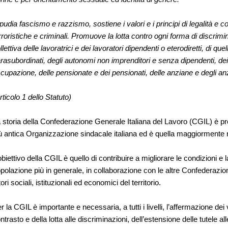
pudia fascismo e razzismo, sostiene i valori e i principi di legalità e
rroristiche e criminali. Promuove la lotta contro ogni forma di discrimin
llettiva delle lavoratrici e dei lavoratori dipendenti o eterodiretti, di qu
rasubordinati, degli autonomi non imprenditori e senza dipendenti, de
cupazione, delle pensionate e dei pensionati, delle anziane e degli anz
rticolo 1 dello Statuto)
 storia della Confederazione Generale Italiana del Lavoro (CGIL) è pr
ù antica Organizzazione sindacale italiana ed è quella maggiormente rapp
obiettivo della CGIL è quello di contribuire a migliorare le condizioni e l
polazione più in generale, in collaborazione con le altre Confederazioni
tori sociali, istituzionali ed economici del territorio.
r la CGIL è importante e necessaria, a tutti i livelli, l’affermazione dei 
ntrasto e della lotta alle discriminazioni, dell’estensione delle tutele al