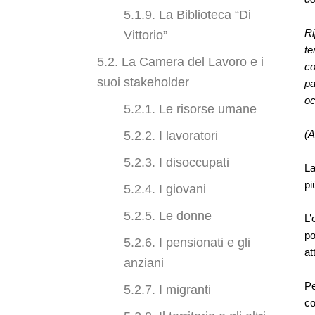
5.1.9. La Biblioteca “Di
Ri
Vittorio”
te
5.2. La Camera del Lavoro e i
co
suoi stakeholder
pa
oc
5.2.1. Le risorse umane
(A
5.2.2. I lavoratori
5.2.3. I disoccupati
La
pi
5.2.4. I giovani
5.2.5. Le donne
L’
po
5.2.6. I pensionati e gli
at
anziani
Pe
5.2.7. I migranti
co