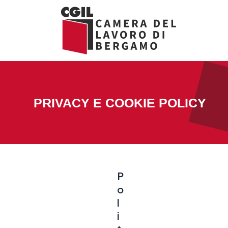
Vai
al
contenuto
PRIVACY E COOKIE POLICY
P
o
l
i