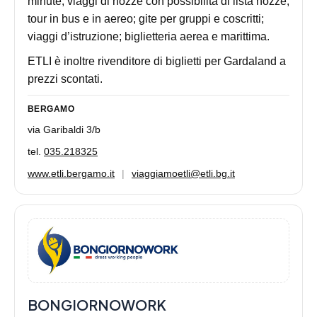
minute; viaggi di nozze con possibilità di lista nozze;
tour in bus e in aereo; gite per gruppi e coscritti;
viaggi d’istruzione; biglietteria aerea e marittima.
ETLI è inoltre rivenditore di biglietti per Gardaland a
prezzi scontati.
BERGAMO
via Garibaldi 3/b
tel.
035.218325
www.etli.bergamo.it
|
viaggiamoetli@etli.bg.it
BONGIORNOWORK