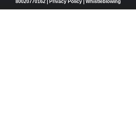
80020770162 |
Privacy Policy
|
Whistleblowing