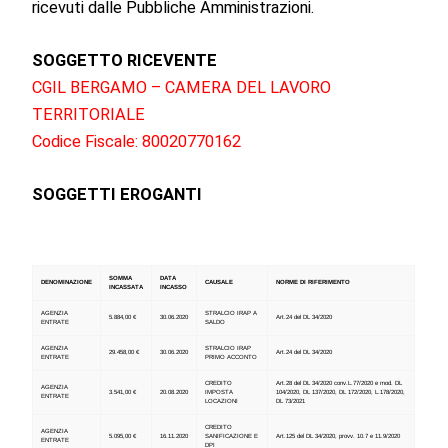
ricevuti dalle Pubbliche Amministrazioni.
SOGGETTO RICEVENTE
CGIL BERGAMO – CAMERA DEL LAVORO
TERRITORIALE
Codice Fiscale: 80020770162
SOGGETTI EROGANTI
SOMMA
DATA
DENOMINAZIONE
CAUSALE
NORME DI RIFERIMENTO
INCASSATA
INCASSO
AGENZIA
STRALCIO IRAP A
5.884,00 €
30.06.2020
Art.24 del DL 34/2020
ENTRATE
SALDO
AGENZIA
STRALCIO IRAP
29.458,00 €
30.06.2020
Art.24 del DL 34/2020
ENTRATE
PRIMO ACCONTO
CREDITO
Art.28 del DL 34/2020 conv.L.77/2020 e mod. DL
AGENZIA
3.541,00 €
20.08.2020
IMPOSTA
104/2020, DL 137/2020, DL 172/2020, L.178/2020,
ENTRATE
LOCAZIONI
DL 73/2021
CREDITO
AGENZIA
5.095,00 €
16.11.2020
SANIFICAZIONE E
Art.125 del DL 34/2020, provv. 10.7 e 11.9/2020
ENTRATE
DPI