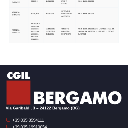
330,00 €
30.06.2020
IRAP A
Art.24 del DL 34/2020
ENTRATE
SALDO
STRALCIO
AGENZIA
5.630,00 €
30.06.2020
IRAP PRIMO
Art.24 del DL 34/2020
ENTRATE
ACCONTO
11.300,00 €
6.854,00 € il
16.12.2020 /
CREDITO
Art.28 del DL 34/2020 conv. L.77/2020 e mod. DL
16.12.2020
AGENZIA
16.06.2021 /
IMPOSTA
104/2020, DL 137/2020, DL 172/2020, L.178/2020,
4.000,00 € il
ENTRATE
30.11.2021
LOCAZIONI
DL 73/2021
16.06.2021
446,00 € il
30.11.2021
Via Garibaldi, 3 – 24122 Bergamo (BG)
+39 035.3594111
+39 035.19910054