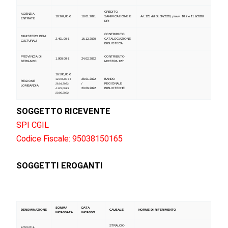
CREDITO
AGENZIA
10.267,00 €
18.01.2021
SANIFICAZIONE E
Art.125 del DL 34/2020, provv. 10.7 e 11.9/2020
ENTRATE
DPI
CONTRIBUTO
MINISTERO BENI
2.401,00 €
16.12.2020
CATALOGAZIONE
CULTURALI
BIBLIOTECA
PROVINCIA DI
CONTRIBUTO
1.000,00 €
24.02.2022
BERGAMO
MOSTRA 120°
16.500,00 €
28.01.2022
BANDO
12.375,00 € il
REGIONE
/
REGIONALE
28.01.2022
LOMBARDIA
20.06.2022
BIBLIOTECHE
4.125,00 € il
20.06.2022
SOGGETTO RICEVENTE
SPI CGIL
Codice Fiscale: 95038150165
SOGGETTI EROGANTI
SOMMA
DATA
DENOMINAZIONE
CAUSALE
NORME DI RIFERIMENTO
INCASSATA
INCASSO
STRALCIO
AGENZIA