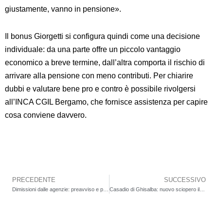
giustamente, vanno in pensione».
Il bonus Giorgetti si configura quindi come una decisione
individuale: da una parte offre un piccolo vantaggio
economico a breve termine, dall’altra comporta il rischio di
arrivare alla pensione con meno contributi. Per chiarire
dubbi e valutare bene pro e contro è possibile rivolgersi
all’INCA CGIL Bergamo, che fornisce assistenza per capire
cosa conviene davvero.
PRECEDENTE
SUCCESSIVO
Precedente
Dimissioni dalle agenzie: preavviso e procedura online
Casadio di Ghisalba: nuovo sciopero il 3 settembre. Lavoratrici e lavoratori in presidio durante l’incontro con l’azienda. Ancora in bilico il futuro dello stabilimento