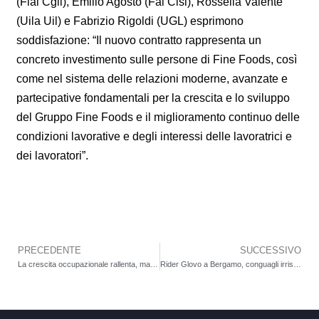
(Flai Cgil), Emilio Agosto (Fai Cisl), Rossella Valente
(Uila Uil) e Fabrizio Rigoldi (UGL) esprimono
soddisfazione: “Il nuovo contratto rappresenta un
concreto investimento sulle persone di Fine Foods, così
come nel sistema delle relazioni moderne, avanzate e
partecipative fondamentali per la crescita e lo sviluppo
del Gruppo Fine Foods e il miglioramento continuo delle
condizioni lavorative e degli interessi delle lavoratrici e
dei lavoratori”.
PRECEDENTE
SUCCESSIVO
Precedente
La crescita occupazionale rallenta, ma i dati restano positivi. Sintesi dell’incontro della riunione dell’Osservatorio Mercato del Lavoro della Provincia
Rider Glovo a Bergamo, conguagli irrisori: “Integrazioni da pochi centesimi dopo quattro mesi di lavoro”