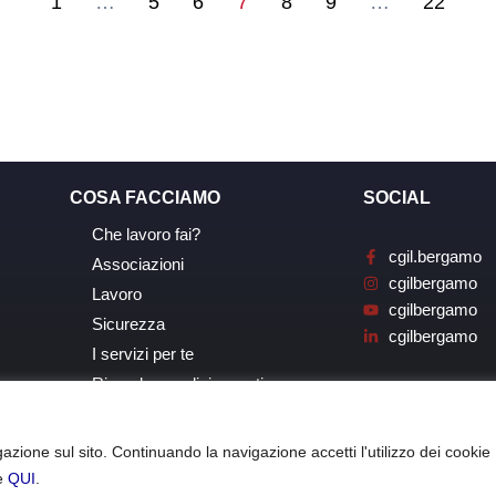
1
…
5
6
7
8
9
…
22
COSA FACCIAMO
SOCIAL
Che lavoro fai?
cgil.bergamo
Associazioni
cgilbergamo
Lavoro
cgilbergamo
Sicurezza
cgilbergamo
I servizi per te
Ricerche, analisi, eventi
azione sul sito. Continuando la navigazione accetti l'utilizzo dei cookie
le
QUI
.
o – Copyright © 2021 | C.F: 80020770162 |
Privacy Policy
|