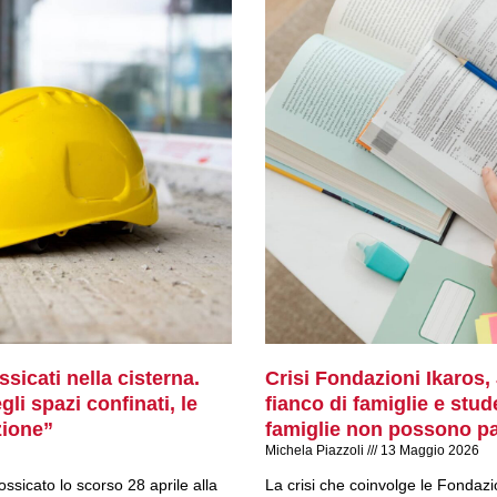
g
g
g
g
g
g
g
i
i
i
i
i
i
i
n
n
n
n
n
n
n
a
a
a
a
a
a
a
sicati nella cisterna.
Crisi Fondazioni Ikaros
li spazi confinati, le
fianco di famiglie e stude
zione”
famiglie non possono pag
Michela Piazzoli
13 Maggio 2026
ssicato lo scorso 28 aprile alla
La crisi che coinvolge le Fondaz