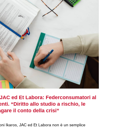
, JAC ed Et Labora: Federconsumatori al
nti. “Diritto allo studio a rischio, le
are il conto della crisi”
ioni Ikaros, JAC ed Et Labora non è un semplice