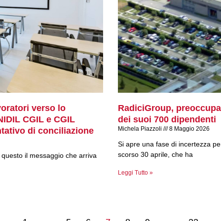
oratori verso lo
RadiciGroup, preoccupazi
 NIDIL CGIL e CGIL
dei suoi 700 dipendenti
Michela Piazzoli
8 Maggio 2026
tativo di conciliazione
Si apre una fase di incertezza per
scorso 30 aprile, che ha
 questo il messaggio che arriva
Leggi Tutto »