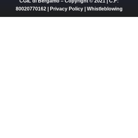
CGIL di Bergamo – Copyright © 2021 | C.F:
80020770162 |
Privacy Policy
|
Whistleblowing