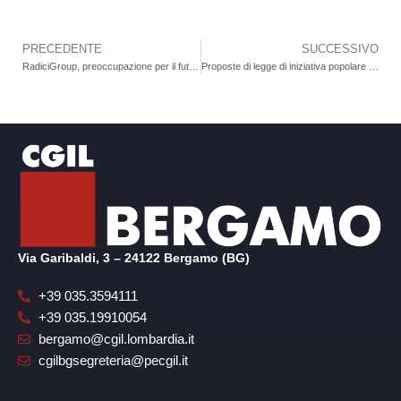
PRECEDENTE
SUCCESSIVO
Precedente
RadiciGroup, preoccupazione per il futuro della divisione Fibre e dei suoi 700 dipendenti
Proposte di legge di iniziativa popolare per il diritto alla salute e per un lavoro dignitoso
Via Garibaldi, 3 – 24122 Bergamo (BG)
+39 035.3594111
+39 035.19910054
bergamo@cgil.lombardia.it
cgilbgsegreteria@pecgil.it