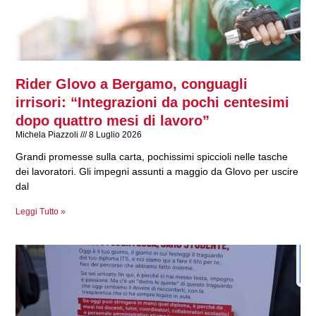
n
n
n
n
a
a
a
a
Rider Glovo a Bergamo, conguagli
irrisori: “Integrazioni da pochi centesimi
dopo quattro mesi di lavoro”
Michela Piazzoli
8 Luglio 2026
Grandi promesse sulla carta, pochissimi spiccioli nelle tasche
dei lavoratori. Gli impegni assunti a maggio da Glovo per uscire
dal
Leggi Tutto »