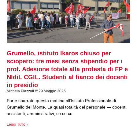
Grumello, istituto Ikaros chiuso per
sciopero: tre mesi senza stipendio per i
prof. Adesione totale alla protesta di FP e
NIdiL CGIL. Studenti al fianco dei docenti
in presidio
Michela Piazzoli
29 Maggio 2026
Porte sbarrate questa mattina all’Istituto Professionale di
Grumello del Monte. La quasi totalità del personale — docenti,
assistenti, amministrativi, co.co.co.
Leggi Tutto »