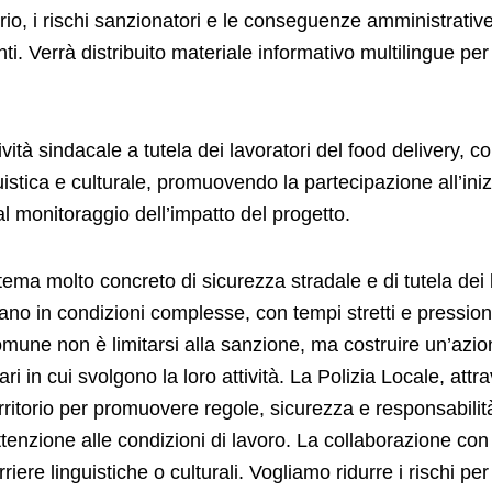
torio, i rischi sanzionatori e le conseguenze amministrative
ti. Verrà distribuito materiale informativo multilingue per
ità sindacale a tutela dei lavoratori del food delivery, col
istica e culturale, promuovendo la partecipazione all’inizia
al monitoraggio dell’impatto del progetto.
ema molto concreto di sicurezza stradale e di tutela dei 
rano in condizioni complesse, con tempi stretti e pressio
omune non è limitarsi alla sanzione, ma costruire un’azio
ari in cui svolgono la loro attività. La Polizia Locale, att
itorio per promuovere regole, sicurezza e responsabilit
nzione alle condizioni di lavoro. La collaborazione con Ni
iere linguistiche o culturali. Vogliamo ridurre i rischi pe