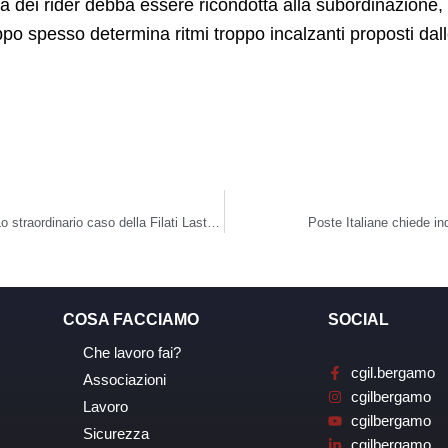
vità dei rider debba essere ricondotta alla subordinazion
o spesso determina ritmi troppo incalzanti proposti dall
CGIL Bergamo celebra i suoi anniversari con la mostra “Lo straordinario caso della Filati Lastex”. Venerdì 29 maggio l’inaugurazione alla galleria CENTO4
Poste Italiane chiede in
COSA FACCIAMO
SOCIAL
Che lavoro fai?
cgil.bergamo
Associazioni
cgilbergamo
Lavoro
cgilbergamo
Sicurezza
cgilbergamo