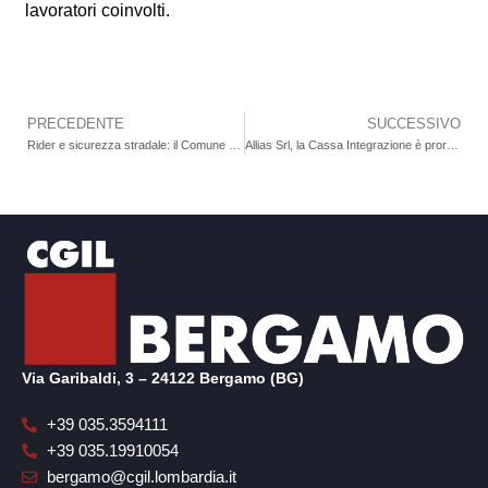
lavoratori coinvolti.
PRECEDENTE
SUCCESSIVO
Precedente
Rider e sicurezza stradale: il Comune firma con Nidil Cgil un protocollo di intesa per formazione e prevenzione sul campo
Allias Srl, la Cassa Integrazione è prorogata ma i lavoratori restano senza stipendio. Domani presidio davanti alla fabbrica
Via Garibaldi, 3 – 24122 Bergamo (BG)
+39 035.3594111
+39 035.19910054
bergamo@cgil.lombardia.it