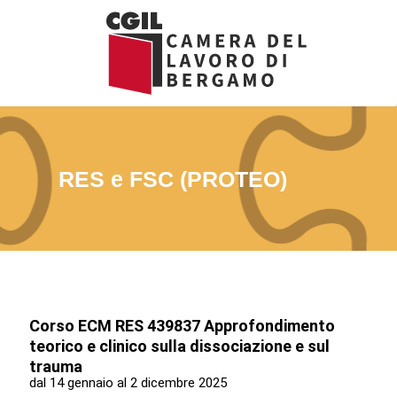
Vai
al
contenuto
RES e FSC (PROTEO)
Corso ECM RES 439837 Approfondimento
teorico e clinico sulla dissociazione e sul
trauma
dal 14 gennaio al 2 dicembre 2025