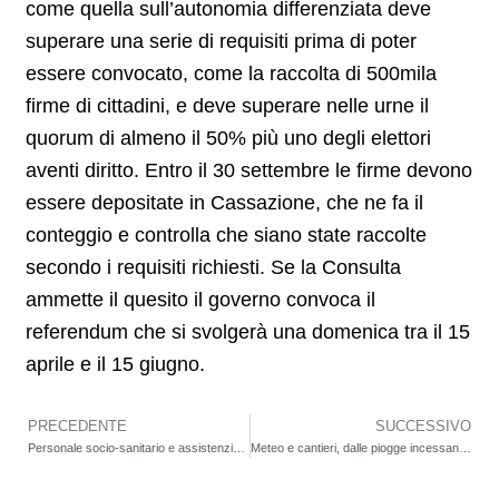
come quella sull’autonomia differenziata deve
superare una serie di requisiti prima di poter
essere convocato, come la raccolta di 500mila
firme di cittadini, e deve superare nelle urne il
quorum di almeno il 50% più uno degli elettori
aventi diritto. Entro il 30 settembre le firme devono
essere depositate in Cassazione, che ne fa il
conteggio e controlla che siano state raccolte
secondo i requisiti richiesti. Se la Consulta
ammette il quesito il governo convoca il
referendum che si svolgerà una domenica tra il 15
aprile e il 15 giugno.
PRECEDENTE
SUCCESSIVO
Precedente
Personale socio-sanitario e assistenziale Uneba, il 24 luglio a Bergamo presidio per il contratto. Lunedì proteste ad Albino, San Pellegrino e Treviglio
Meteo e cantieri, dalle piogge incessanti al caldo attuale. Quanto influisce il clima avverso sulla cassa integrazione edile? I dati di Bergamo