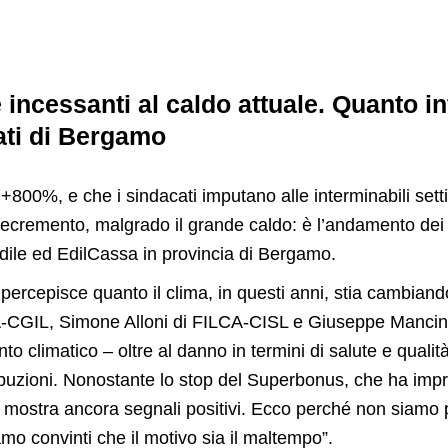
 incessanti al caldo attuale. Quanto in
ati di Bergamo
+800%, e che i sindacati imputano alle interminabili setti
decremento, malgrado il grande caldo: è l’andamento dei 
dile ed EdilCassa in provincia di Bergamo.
percepisce quanto il clima, in questi anni, stia cambiando”
EA-CGIL, Simone Alloni di FILCA-CISL e Giuseppe Mancin
to climatico – oltre al danno in termini di salute e quali
tribuzioni. Nonostante lo stop del Superbonus, che ha imp
o mostra ancora segnali positivi. Ecco perché non siamo p
iamo convinti che il motivo sia il maltempo”.