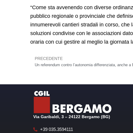
“Come sta avvenendo con diverse ordinanze i
pubblico regionale o provinciale che definisca
innumerevoli cantieri stradali in corso, che l
soluzioni condivise con le associazioni dator
oraria con cui gestire al meglio la giornata l
PRECEDENTE
Precedente
Un referendum contro l’autonomia differenziata, anche a B
Via Garibaldi, 3 – 24122 Bergamo (BG)
+39 035.3594111