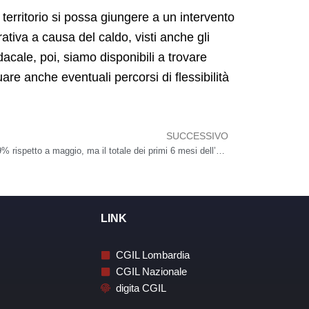
erritorio si possa giungere a un intervento
rativa a causa del caldo, visti anche gli
ndacale, poi, siamo disponibili a trovare
are anche eventuali percorsi di flessibilità
SUCCESSIVO
Succes
Cassa integrazione di giugno 2024. -39% rispetto a maggio, ma il totale dei primi 6 mesi dell’anno resta molto distante dal periodo pre-COVID
LINK
CGIL Lombardia
CGIL Nazionale
digita CGIL