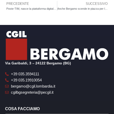
PRECEDENTE
SUCCESSIVO
Precedente
Poste-TIM, nasce la piattaforma digitale del Paese. Slc Bergamo: «Ora si investa sui lavoratori»
Anche Bergamo scende in piazza per la pace: tessere trame contro la guerra.Oltre 150 piazze italiane unite sabato 28 marzo per trasformare la preoccupazione in azione collettiva e chiedere lo stop al riarmo
Via Garibaldi, 3 – 24122 Bergamo (BG)
+39 035.3594111
+39 035.19910054
bergamo@cgil.lombardia.it
cgilbgsegreteria@pecgil.it
COSA FACCIAMO