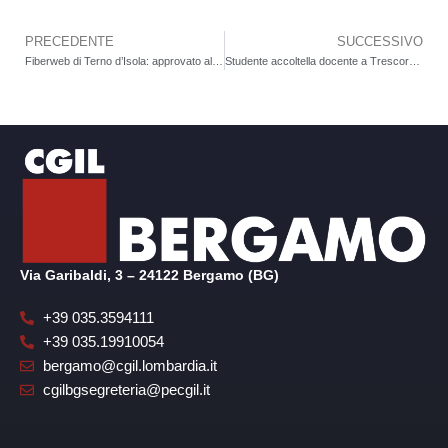
PRECEDENTE
SUCCESSIVO
Precedente
Fiberweb di Terno d’Isola: approvato all’unanimità il nuovo contratto integrativo
Studente accoltella docente a Trescore: FLC CGIL Bergamo chiede investimenti contro il disagio, non scuole blindate
Via Garibaldi, 3 – 24122 Bergamo (BG)
+39 035.3594111
+39 035.19910054
bergamo@cgil.lombardia.it
cgilbgsegreteria@pecgil.it