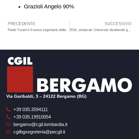
Grazioli Angelo 90%
PRECEDENTE
SUCCESSIVO
Precedente
Paolo Turani è il nuovo segretario della FILT CGIL di Bergamo
RSA, sindacati: Universiis disattende gli accordi, riparte lo stato di agitazione
Via Garibaldi, 3 – 24122 Bergamo (BG)
+39 035.3594111
+39 035.19910054
bergamo@cgil.lombardia.it
cgilbgsegreteria@pecgil.it