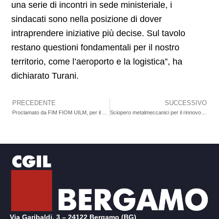
una serie di incontri in sede ministeriale, i
sindacati sono nella posizione di dover
intraprendere iniziative più decise. Sul tavolo
restano questioni fondamentali per il nostro
territorio, come l’aeroporto e la logistica”, ha
dichiarato Turani.
PRECEDENTE
SUCCESSIVO
Precedente
Proclamato da FIM FIOM UILM, per il rinnovo del CCNL, un nuovo sciopero dei metalmeccanici. Venerdì 21 febbraio, dalle 8 alle 12 presidio al Kilometro Rosso
Sciopero metalmeccanici per il rinnovo del contratto nazionale: alta adesione, ora servono risposte
Via Garibaldi, 3 – 24122 Bergamo (BG)