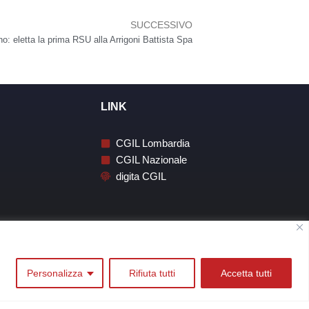
SUCCESSIVO
Successivo
: eletta la prima RSU alla Arrigoni Battista Spa
LINK
CGIL Lombardia
CGIL Nazionale
digita CGIL
Personalizza
Rifiuta tutti
Accetta tutti
Whistleblowing