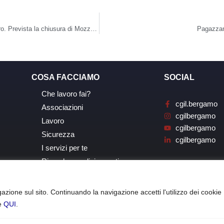
Crisi 3V Sigma a Bergamo a rischio oltre 70 posti di lavoro. Prevista la chiusura di Mozzo. Si lavora per “salvare” Grassobbio
Pagazzano
COSA FACCIAMO
SOCIAL
Che lavoro fai?
cgil.bergamo
Associazioni
cgilbergamo
Lavoro
cgilbergamo
Sicurezza
cgilbergamo
I servizi per te
Ricerche, analisi, eventi
azione sul sito. Continuando la navigazione accetti l'utilizzo dei cookie
le
QUI
.
o – Copyright © 2021 | C.F: 80020770162 |
Privacy Policy
|