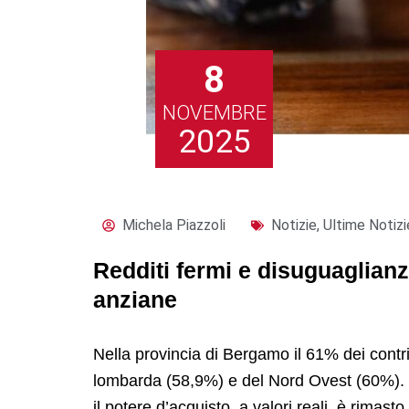
8
NOVEMBRE
2025
Michela Piazzoli
Notizie
,
Ultime Notizi
Redditi fermi e disuguaglian
anziane
Nella provincia di Bergamo il 61% dei contri
lombarda (58,9%) e del Nord Ovest (60%). I
il potere d’acquisto, a valori reali, è rimas