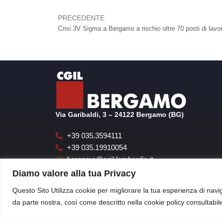
PRECEDENTE
Precedente
Via Garibaldi, 3 – 24122 Bergamo (BG)
+39 035.3594111
+39 035.19910054
bergamo@cgil.lombardia.it
cgilbgsegreteria@pecgil.it
Diamo valore alla tua Privacy
Questo Sito Utilizza cookie per migliorare la tua esperienza di navig
da parte nostra, così come descritto nella cookie policy consultabi
CGIL di Bergam