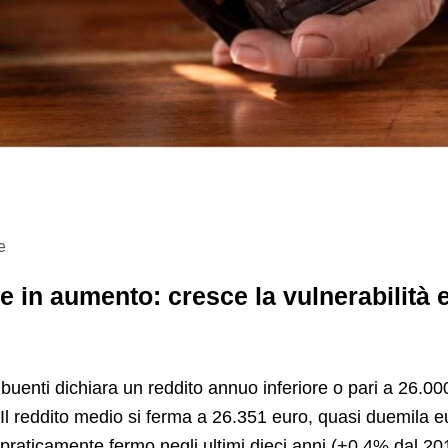
e
ze in aumento: cresce la vulnerabilità
buenti dichiara un reddito annuo inferiore o pari a 26.00
l reddito medio si ferma a 26.351 euro, quasi duemila eu
to praticamente fermo negli ultimi dieci anni (+0,4% dal 20