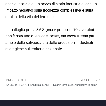
specializzate e di un pezzo di storia industriale, con un
impatto negativo sulla ricchezza complessiva e sulla
qualità della vita del territorio.
La battaglia per la 3V Sigma e per i suoi 70 lavoratori
non è solo una questione locale, ma tocca il tema più
ampio della salvaguardia delle produzioni industriali
strategiche sul territorio nazionale.
PRECEDENTE
SUCCESSIVO
Precedente
Scuola: la FLC CGIL non firma il contratto nazionale. Cubito (FLC CGIL Bergamo): “Aumenti inadeguati, si continua a perdere potere d’acquisto”
Redditi fermi e disuguaglianze in aumento: cresce la vulnerabilità economica delle persone anziane