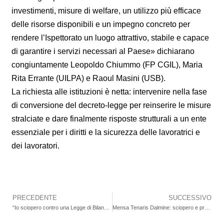
investimenti, misure di welfare, un utilizzo più efficace
delle risorse disponibili e un impegno concreto per
rendere l’Ispettorato un luogo attrattivo, stabile e capace
di garantire i servizi necessari al Paese» dichiarano
congiuntamente Leopoldo Chiummo (FP CGIL), Maria
Rita Errante (UILPA) e Raoul Masini (USB).
La richiesta alle istituzioni è netta: intervenire nella fase
di conversione del decreto-legge per reinserire le misure
stralciate e dare finalmente risposte strutturali a un ente
essenziale per i diritti e la sicurezza delle lavoratrici e
dei lavoratori.
PRECEDENTE
SUCCESSIVO
Precedente
“Io sciopero contro una Legge di Bilancio ingiusta”. Il 12 dicembre 2025 sciopero generale CGIL per l’intera giornata di lavoro. Manifestazione a Bergamo
Mensa Tenaris Dalmine: sciopero e presidio delle lavoratrici e dei lavoratori