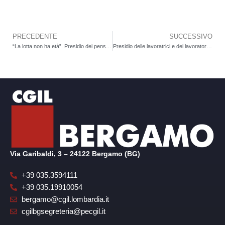
PRECEDENTE
SUCCESSIVO
Precedente
“La lotta non ha età”. Presidio dei pensionati bergamaschi, giovedì 20 novembre alle ore 10 davanti alla Prefettura, per protestare contro la manovra economica del governo Meloni
Presidio delle lavoratrici e dei lavoratori dell’Ispettorato del Lavoro: martedì 25 novembre in Prefettura
Via Garibaldi, 3 – 24122 Bergamo (BG)
+39 035.3594111
+39 035.19910054
bergamo@cgil.lombardia.it
cgilbgsegreteria@pecgil.it