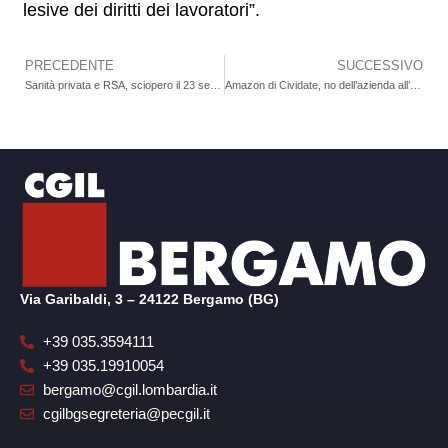
lesive dei diritti dei lavoratori”.
PRECEDENTE
SUCCESSIVO
Precedente
Sanità privata e RSA, sciopero il 23 settembre. A Bergamo in 3.300 attendono il rinnovo dei contratti Aiop-Aris
Amazon di Cividate, no dell’azienda all’assemblea regolarmente convocata per il 16 luglio. Lavoratori costretti a riunirsi in strada. E si discuterà di sciopero
Via Garibaldi, 3 – 24122 Bergamo (BG)
+39 035.3594111
+39 035.19910054
bergamo@cgil.lombardia.it
cgilbgsegreteria@pecgil.it