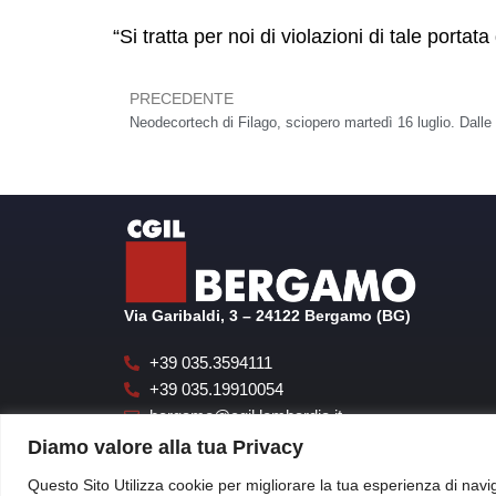
“Si tratta per noi di violazioni di tale portat
PRECEDENTE
Precedente
Via Garibaldi, 3 – 24122 Bergamo (BG)
+39 035.3594111
+39 035.19910054
bergamo@cgil.lombardia.it
cgilbgsegreteria@pecgil.it
Diamo valore alla tua Privacy
Questo Sito Utilizza cookie per migliorare la tua esperienza di navig