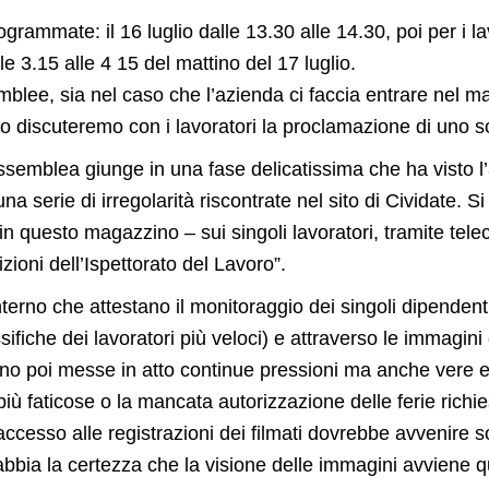
grammate: il 16 luglio dalle 13.30 alle 14.30, poi per i l
le 3.15 alle 4 15 del mattino del 17 luglio.
mblee, sia nel caso che l’azienda ci faccia entrare nel m
to discuteremo con i lavoratori la proclamazione di uno s
’assemblea giunge in una fase delicatissima che ha visto l’
serie di irregolarità riscontrate nel sito di Cividate. Si tr
in questo magazzino – sui singoli lavoratori, tramite tel
zioni dell’Ispettorato del Lavoro”.
terno che attestano il monitoraggio dei singoli dipendent
ssifiche dei lavoratori più veloci) e attraverso le immagin
no poi messe in atto continue pressioni ma anche vere e p
 faticose o la mancata autorizzazione delle ferie richiest
cesso alle registrazioni dei filmati dovrebbe avvenire so
ia la certezza che la visione delle immagini avviene qu