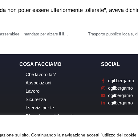
a da non poter essere ulteriormente tollerate”, aveva dichia
Neodecortech di Filago, sciopero martedì 16 luglio. Dalle assemblee il mandato per alzare il livello della protesta
Trasporto pubblico locale, gi
COSA FACCIAMO
SOCIAL
Che lavoro fai?
cgil.bergamo
Associazioni
cgilbergamo
Lavoro
cgilbergamo
Sicurezza
cgilbergamo
I servizi per te
Ricerche, analisi, eventi
azione sul sito. Continuando la navigazione accetti l'utilizzo dei cookie