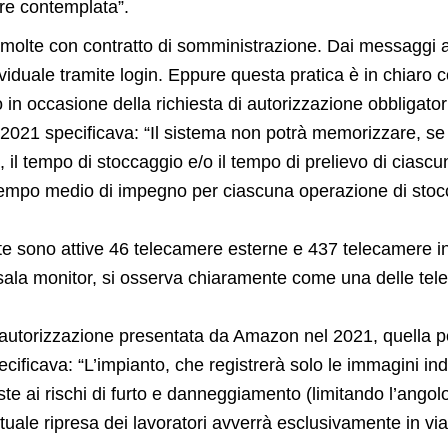
e contemplata”.
 molte con contratto di somministrazione. Dai messaggi an
viduale tramite login. Eppure questa pratica è in chiaro c
io in occasione della richiesta di autorizzazione obbligat
lio 2021 specificava: “Il sistema non potrà memorizzare, s
, il tempo di stoccaggio e/o il tempo di prelievo di ciasc
 tempo medio di impegno per ciascuna operazione di stoc
idate sono attive 46 telecamere esterne e 437 telecamere i
a sala monitor, si osserva chiaramente come una delle te
a autorizzazione presentata da Amazon nel 2021, quella per
cificava: “L’impianto, che registrerà solo le immagini ind
e ai rischi di furto e danneggiamento (limitando l’angol
tuale ripresa dei lavoratori avverrà esclusivamente in via 