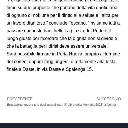
firme su due proposte che parlano della vita quotidiana
di ognuno di noi: una per il diritto alla salute e l’altra per
un lavoro dignitoso,” conclude Toscano. “Invitiamo tutti a
passare dai nostri banchetti. La piazza del Pride è il
luogo giusto per ricordare che la dignità non si divide e
che la battaglia per i diritti deve essere universale.”
Sarà possibile firmare in Porta Nuova, proprio al termine
del corteo, oppure raggiungerci direttamente alla festa
finale a Daste, in via Daste e Spalenga 15.
PRECEDENTE
SUCCESSIVO
Precedente
Brusaporto: muore uno degli operai intossicati nella cisterna. Angelo Chiari (CGIL): “Ancora vittime negli spazi confinati, le aziende garantiscano sicurezza e formazione”
Il “Libro della Memoria 2026” a Nembro e Alzano: la CGIL nei luoghi simbolo della pandemia