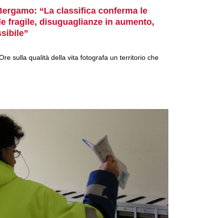
 Bergamo: “La classifica conferma le
iale fragile, disuguaglianze in aumento,
sibile”
re sulla qualità della vita fotografa un territorio che