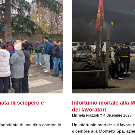
g
g
g
g
i
i
i
i
n
n
n
n
a
a
a
a
nata di sciopero e
Infortunio mortale alla
dei lavoratori
Michela Piazzoli
4 Dicembre 2025
pendente di una ditta esterna in
Un infortunio mortale sul lavoro
dicembre alla Montello Spa, azie