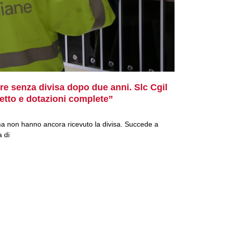
ere senza divisa dopo due anni. Slc Cgil
tto e dotazioni complete”
ma non hanno ancora ricevuto la divisa. Succede a
a di