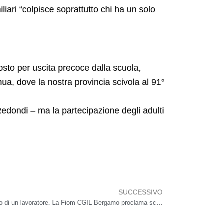
iliari “colpisce soprattutto chi ha un solo
posto per uscita precoce dalla scuola,
ua, dove la nostra provincia scivola al 91°
edondi – ma la partecipazione degli adulti
SUCCESSIVO
Succes
SIAD macchine impianti: licenziamento di un lavoratore. La Fiom CGIL Bergamo proclama sciopero e presidio