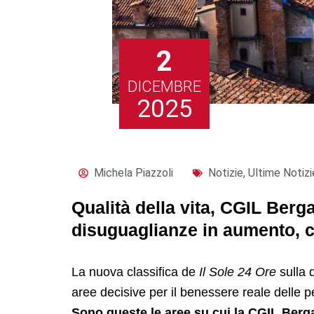
2
DICEMBRE
2025
Michela Piazzoli
Notizie
,
Ultime Notizi
Qualità della vita, CGIL Bergam
disuguaglianze in aumento, 
La nuova classifica de
Il Sole 24 Ore
sulla q
aree decisive per il benessere reale delle 
Sono queste le aree su cui la CGIL Berga