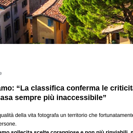
e
o: “La classifica conferma le criticità:
casa sempre più inaccessibile”
ualità della vita fotografa un territorio che fortunatamen
persone.
mo sollecita scelte coraggiose e non più rinviabili, 