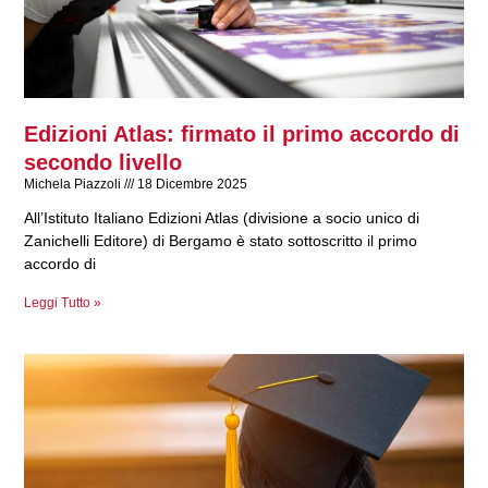
n
n
n
n
n
n
a
a
a
a
a
a
Edizioni Atlas: firmato il primo accordo di
secondo livello
Michela Piazzoli
18 Dicembre 2025
All’Istituto Italiano Edizioni Atlas (divisione a socio unico di
Zanichelli Editore) di Bergamo è stato sottoscritto il primo
accordo di
Leggi Tutto »