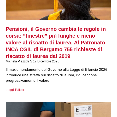
Pensioni, il Governo cambia le regole in
corsa: “finestre” più lunghe e meno
valore al riscatto di laurea. Al Patronato
INCA CGIL di Bergamo 755 richieste di
riscatto di laurea dal 2019
Michela Piazzoli
17 Dicembre 2025
Il maxiemendamento del Governo alla Legge di Bilancio 2026
introduce una stretta sul riscatto di laurea, riducendone
progressivamente il valore
Leggi Tutto »