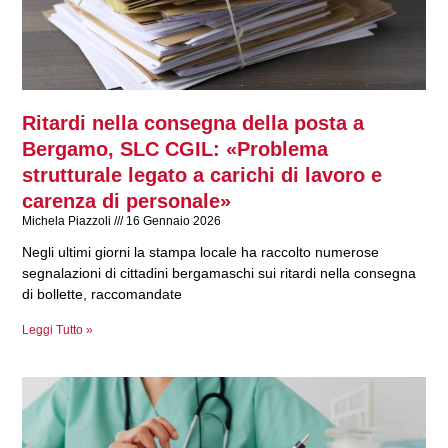
n
n
n
n
n
n
n
a
a
a
a
a
a
a
Ritardi nella consegna della posta a
Bergamo, SLC CGIL: «Problema
strutturale legato a carichi di lavoro e
carenza di personale»
Michela Piazzoli
16 Gennaio 2026
Negli ultimi giorni la stampa locale ha raccolto numerose
segnalazioni di cittadini bergamaschi sui ritardi nella consegna
di bollette, raccomandate
Leggi Tutto »