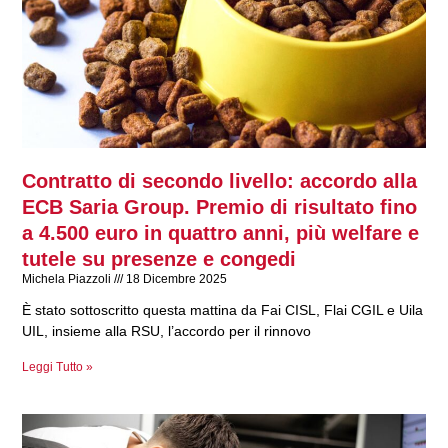
Contratto di secondo livello: accordo alla
ECB Saria Group. Premio di risultato fino
a 4.500 euro in quattro anni, più welfare e
tutele su presenze e congedi
Michela Piazzoli
18 Dicembre 2025
È stato sottoscritto questa mattina da Fai CISL, Flai CGIL e Uila
UIL, insieme alla RSU, l’accordo per il rinnovo
Leggi Tutto »