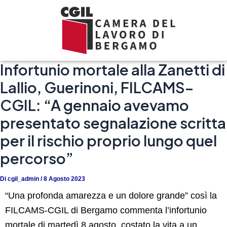
Vai
al
contenuto
Infortunio mortale alla Zanetti di
Lallio, Guerinoni, FILCAMS–
CGIL: “A gennaio avevamo
presentato segnalazione scritta
per il rischio proprio lungo quel
percorso”
Di
cgil_admin
/
8 Agosto 2023
“Una profonda amarezza e un dolore grande” così la
FILCAMS-CGIL di Bergamo commenta l’infortunio
mortale di martedì 8 agosto, costato la vita a un