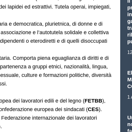
il
dei lapidei ed estrattivi. Tutela operai, impiegati,
p
i
ga
ia e democratica, plurietnica, di donne e di
tr
ssociazione e l’autotutela solidale e collettiva
r
 dipendenti o eterodiretti e di quelli disoccupati
p
1
aria. Comporta piena eguaglianza di diritti e di
ppartenenza a gruppi etnici, nazionalità, lingua,
E
sessuale, culture e formazioni politiche, diversità
Ma
ssi.
C
1 
pea dei lavoratori edili e del legno (
FETBB
),
Confederazione europea dei sindacati (
CES
).
U
a Federazione internazionale dei lavoratori
n
).
f