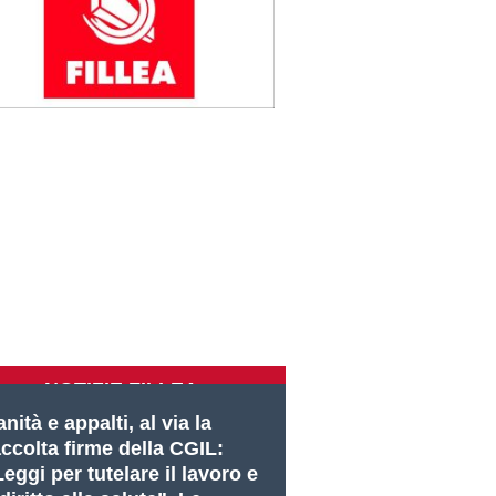
NOTIZIE FILLEA
nità e appalti, al via la
accolta firme della CGIL:
eggi per tutelare il lavoro e