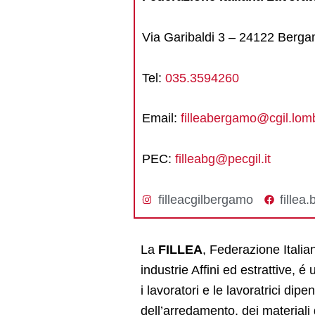
Via Garibaldi 3 – 24122 Berg
Tel:
035.3594260
Email:
filleabergamo@cgil.lomb
PEC:
filleabg@pecgil.it
filleacgilbergamo
fillea
La
FILLEA
, Federazione Italian
industrie Affini ed estrattive, é
i lavoratori e le lavoratrici dipe
dell’arredamento, dei material