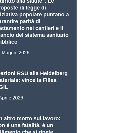
 diritto alla salute”. Le
roposte di legge di
niziativa popolare puntano a
rantire parità di
attamento nei cantieri e il
ilancio del sistema sanitario
ubblico
2 Maggio 2026
lezioni RSU alla Heidelberg
terials: vince la Fillea
GIL
Aprile 2026
n altro morto sul lavoro:
on è una fatalità, è un
allimento che si ripete