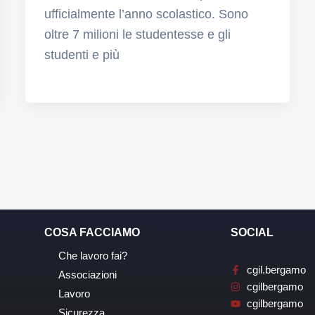
ufficialmente l’anno scolastico. Sono
oltre 7 milioni le studentesse e gli
studenti e più
COSA FACCIAMO
SOCIAL
Che lavoro fai?
cgil.bergamo
Associazioni
cgilbergamo
Lavoro
cgilbergamo
Sicurezza