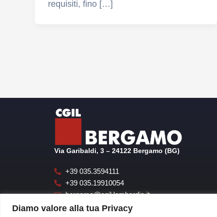
requisiti, fino […]
Via Garibaldi, 3 – 24122 Bergamo (BG)
+39 035.3594111
+39 035.19910054
bergamo@cgil.lombardia.it
cgilbgsegreteria@pecgil.it
Diamo valore alla tua Privacy