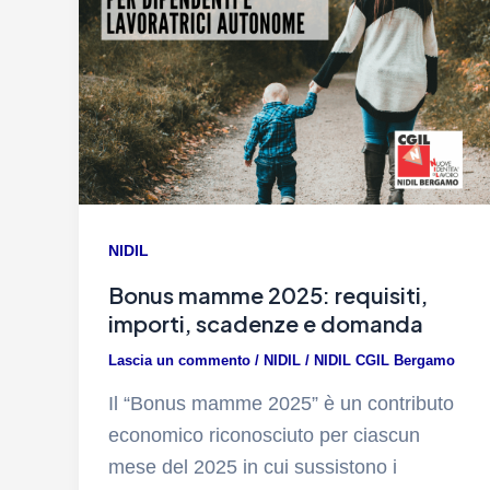
NIDIL
Bonus mamme 2025: requisiti,
importi, scadenze e domanda
Lascia un commento
/
NIDIL
/
NIDIL CGIL Bergamo
Il “Bonus mamme 2025” è un contributo
economico riconosciuto per ciascun
mese del 2025 in cui sussistono i