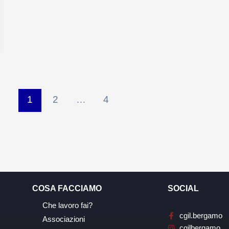
1
2
…
4
COSA FACCIAMO
SOCIAL
Che lavoro fai?
cgil.bergamo
Associazioni
cgilbergamo