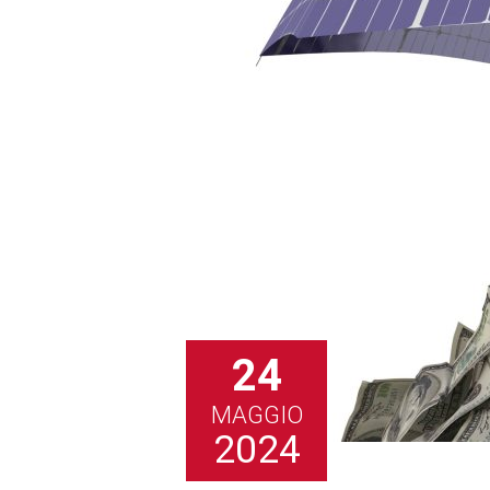
24
MAGGIO
2024