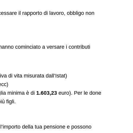
cessare il rapporto di lavoro, obbligo non
 hanno cominciato a versare i contributi
a di vita misurata dall’Istat)
ecc)
lia minima è di
1.603,23
euro). Per le done
ù figli.
e l’importo della tua pensione e possono