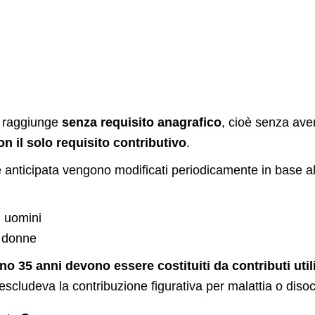
i raggiunge
senza requisito anagrafico
, cioè senza ave
on il solo requisito contributivo
.
anticipata vengono modificati periodicamente in base alle 
i uomini
e donne
no 35 anni
devono essere costituiti da contributi util
scludeva la contribuzione figurativa per malattia o diso