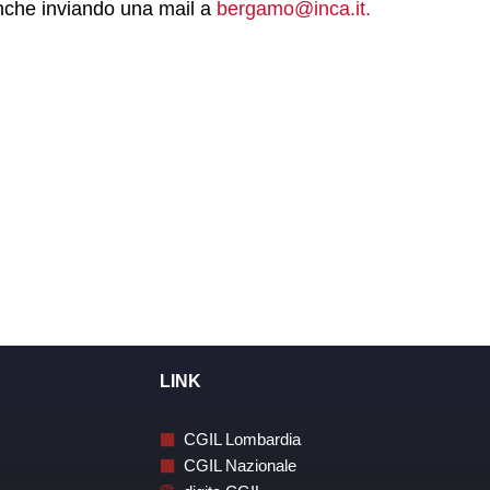
nche inviando una mail a
bergamo@inca.it
.
LINK
CGIL Lombardia
CGIL Nazionale