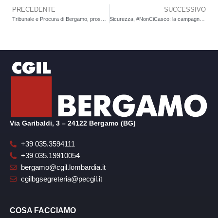
PRECEDENTE
SUCCESSIVO
Precedente
Tribunale e Procura di Bergamo, prosegue la protesta del personale amministrativo. Il 9 luglio sciopero e presidio
Sicurezza, #NonCiCasco: la campagna collettiva sulle cadute dall’alto. Foto CGIL di situazioni a rischio
Via Garibaldi, 3 – 24122 Bergamo (BG)
+39 035.3594111
+39 035.19910054
bergamo@cgil.lombardia.it
cgilbgsegreteria@pecgil.it
COSA FACCIAMO