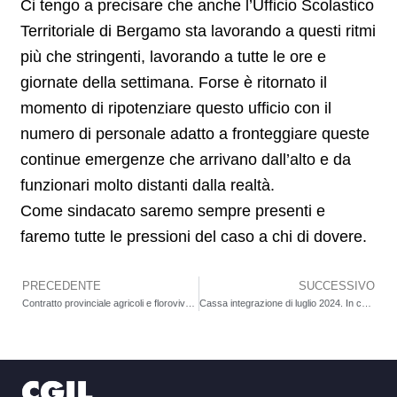
Ci tengo a precisare che anche l’Ufficio Scolastico
Territoriale di Bergamo sta lavorando a questi ritmi
più che stringenti, lavorando a tutte le ore e
giornate della settimana. Forse è ritornato il
momento di ripotenziare questo ufficio con il
numero di personale adatto a fronteggiare queste
continue emergenze che arrivano dall’alto e da
funzionari molto distanti dalla realtà.
Come sindacato saremo sempre presenti e
faremo tutte le pressioni del caso a chi di dovere.
PRECEDENTE
SUCCESSIVO
Precedente
Contratto provinciale agricoli e florovivaisti: nessun accordo
Cassa integrazione di luglio 2024. In calo, ma sempre lontana la meta dei livelli pre-COVID