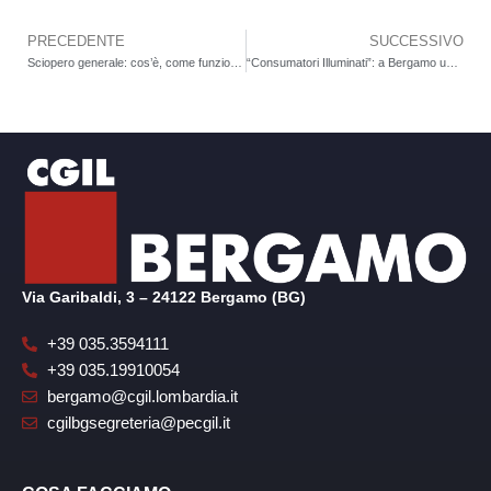
PRECEDENTE
SUCCESSIVO
Precedente
Sciopero generale: cos’è, come funziona e cosa sapere
“Consumatori Illuminati”: a Bergamo un incontro per scelte energetiche più consapevoli
Via Garibaldi, 3 – 24122 Bergamo (BG)
+39 035.3594111
+39 035.19910054
bergamo@cgil.lombardia.it
cgilbgsegreteria@pecgil.it