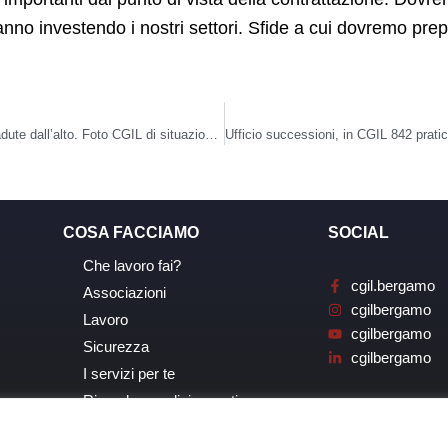
stanno investendo i nostri settori. Sfide a cui dovremo p
Sicurezza, #NonCiCasco: la campagna collettiva sulle cadute dall’alto. Foto CGIL di situazioni a rischio
COSA FACCIAMO
SOCIAL
Che lavoro fai?
cgil.bergamo
Associazioni
cgilbergamo
Lavoro
cgilbergamo
Sicurezza
cgilbergamo
I servizi per te
Ricerche, analisi, eventi