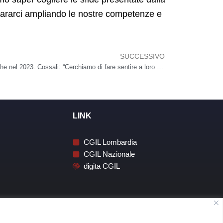
repararci ampliando le nostre competenze e
SUCCESSIVO
Succes
Ufficio successioni, in CGIL 842 pratiche nel 2023. Cossali: “Cerchiamo di fare sentire a loro agio le persone dopo un lutto”
LINK
CGIL Lombardia
CGIL Nazionale
digita CGIL