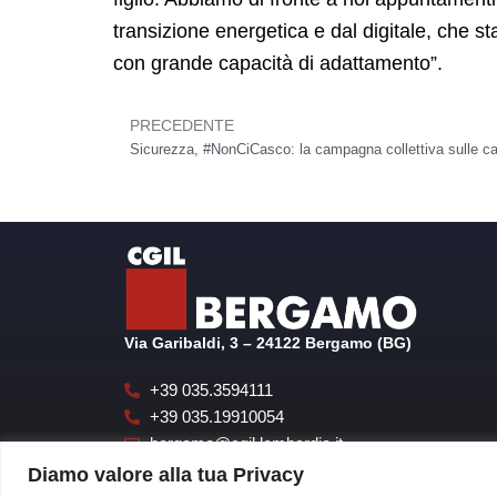
transizione energetica e dal digitale, che 
con grande capacità di adattamento”.
PRECEDENTE
Precedente
Via Garibaldi, 3 – 24122 Bergamo (BG)
+39 035.3594111
+39 035.19910054
bergamo@cgil.lombardia.it
cgilbgsegreteria@pecgil.it
Diamo valore alla tua Privacy