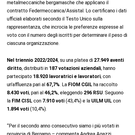
metalmeccaniche bergamasche che applicano il
contratto Federmeccanica/Assistal. Lo certificano i dati
ufficiali elaborati secondo il Testo Unico sulla
rappresentanza, che incrocia le preferenze espresse al
voto con il numero degli iscritti per determinare il peso di
ciascuna organizzazione.
Nel triennio 2022/2024
, su una platea di
27.949 aventi
diritto
, distribuiti in
187 votazioni aziendali
, hanno
partecipato
18.920 lavoratrici e lavoratori
, con
un’affluenza pari al
67,7%
. La
FIOM CGIL
ha raccolto
8.430 voti
, pari al
46,2%
, eleggendo
296 RSU
. Seguono
la
FIM CISL
con
7.910 voti
(43,4%) e la
UILM UIL
con
1.894 voti
(10,4%).
“Per il secondo anno consecutivo siamo i più votati in
provincia di Bergamo – commenta Andrea Agazzi,