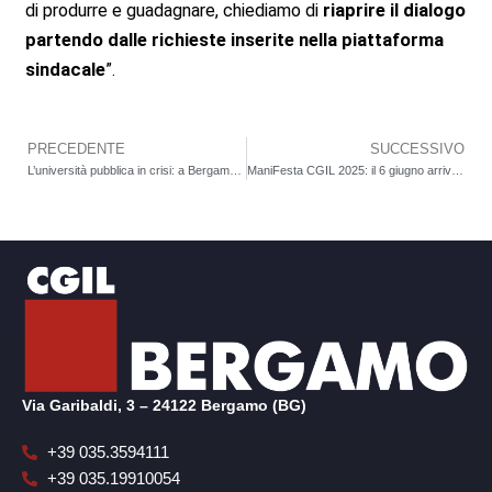
di produrre e guadagnare, chiediamo di
riaprire il dialogo
partendo dalle richieste inserite nella piattaforma
sindacale
”.
PRECEDENTE
SUCCESSIVO
Precedente
L’università pubblica in crisi: a Bergamo lavoratori e lavoratrici chiedono risorse e stabilizzazione
ManiFesta CGIL 2025: il 6 giugno arrivano i Planet Funk. Concerto gratuito al Bergamo NXT, prenotazioni su Ticketmaster
Via Garibaldi, 3 – 24122 Bergamo (BG)
+39 035.3594111
+39 035.19910054