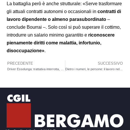
La battaglia però è anche strutturale: «Serve trasformare
gli attuali contratti autonomi o occasionali in
contratti di
lavoro dipendente o almeno parasubordinato
–
conclude Bourrai –. Solo così si può superare il cottimo,
introdurre un salario minimo garantito e
riconoscere
pienamente diritti come malattia, infortunio,
disoccupazione»
.
PRECEDENTE
SUCCESSIVO
Precedente
Driver Esselunga: trattativa interrotta, stato di agitazione anche a Bergamo. A Lallio, Nembro e Curno oggi sciopero per l’intera giornata. La mobilitazione riparte.
Dietro i numeri, le persone: il lavoro nel terziario merita dignità. Filcams, Fisascat e Uiltucs propongono gli Stati Generali del Terziario per migliorare la qualità del lavoro