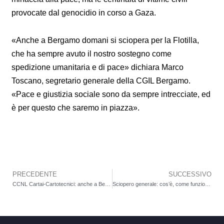
provocate dal genocidio in corso a Gaza.
«Anche a Bergamo domani si sciopera per la Flotilla,
che ha sempre avuto il nostro sostegno come
spedizione umanitaria e di pace» dichiara Marco
Toscano, segretario generale della CGIL Bergamo.
«Pace e giustizia sociale sono da sempre intrecciate, ed
è per questo che saremo in piazza».
PRECEDENTE
SUCCESSIVO
Precedente
CCNL Cartai-Cartotecnici: anche a Bergamo stato di agitazione e 16 ore di sciopero
Sciopero generale: cos’è, come funziona e cosa sapere