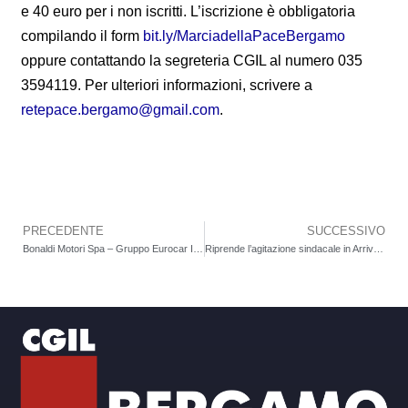
e 40 euro per i non iscritti. L’iscrizione è obbligatoria
compilando il form
bit.ly/MarciadellaPaceBergamo
oppure contattando la segreteria CGIL al numero 035
3594119. Per ulteriori informazioni, scrivere a
retepace.bergamo@gmail.com
.
PRECEDENTE
SUCCESSIVO
Precedente
Bonaldi Motori Spa – Gruppo Eurocar Italia: stato di agitazione nelle sedi di Bergamo e provincia
Riprende l’agitazione sindacale in Arriva Italia. Integrativo assente da oltre 8 anni. “Comportamenti inaccettabili da parte dell’azienda di trasporto”