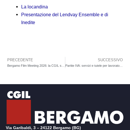
La locandina
Presentazione del Lendvay Ensemble e di
Inedite
PRECEDENTE
SUCCESSIVO
Precedente
Bergamo Film Meeting 2026: la CGIL sostiene il cinema che parla di lavoro
Partite IVA: servizi e tutele per lavoratori autonomi a Bergamo
Via Garibaldi, 3 – 24122 Bergamo (BG)