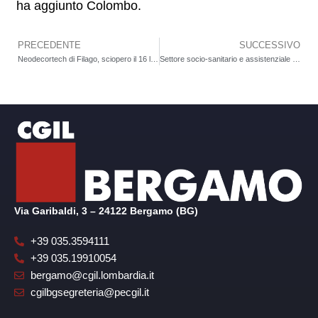
ha aggiunto Colombo.
PRECEDENTE
SUCCESSIVO
Precedente
Neodecortech di Filago, sciopero il 16 luglio. Al primo turno, 95% di adesione tra gli operai. Poi produzione ferma
Settore socio-sanitario e assistenziale Uneba, tre presidi lunedì ad Albino, San Pellegrino e Treviglio, mercoledì uno a Bergamo. Il 16 settembre sciopero
Via Garibaldi, 3 – 24122 Bergamo (BG)
+39 035.3594111
+39 035.19910054
bergamo@cgil.lombardia.it
cgilbgsegreteria@pecgil.it