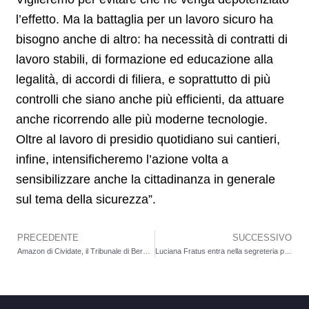
l’effetto. Ma la battaglia per un lavoro sicuro ha
bisogno anche di altro: ha necessità di contratti di
lavoro stabili, di formazione ed educazione alla
legalità, di accordi di filiera, e soprattutto di più
controlli che siano anche più efficienti, da attuare
anche ricorrendo alle più moderne tecnologie.
Oltre al lavoro di presidio quotidiano sui cantieri,
infine, intensificheremo l’azione volta a
sensibilizzare anche la cittadinanza in generale
sul tema della sicurezza”.
PRECEDENTE
SUCCESSIVO
Precedente
Amazon di Cividate, il Tribunale di Bergamo decreta la “condotta antisindacale”. Accolto il ricorso di FILT-CGIL provinciale
Luciana Fratus entra nella segreteria provinciale FLAI-CGIL, il sindacato di agricoli e alimentaristi